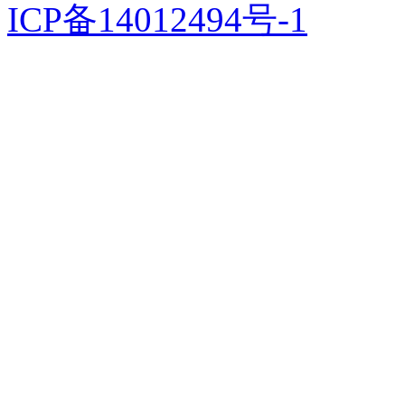
ICP
备
14012494
号
-1